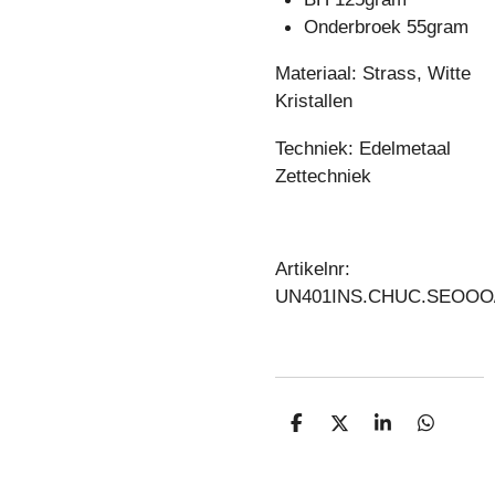
Onderbroek 55gram
Materiaal: Strass, Witte
Kristallen
Techniek: Edelmetaal
Zettechniek
Artikelnr:
UN401INS.CHUC.SEOO
D
D
S
D
E
E
H
E
L
E
A
L
E
L
R
E