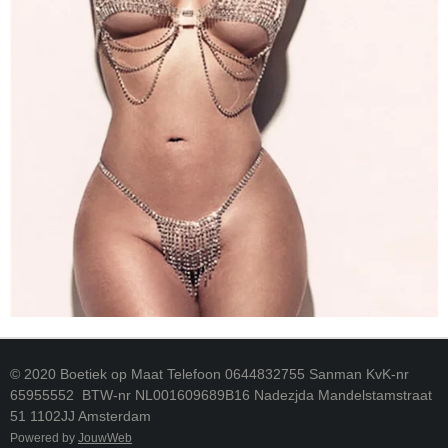
© 2020 Boetiek op Maat Telefoon 0644832755 Sanman KvK-nr
65955552 BTW-nr NL001609689B16 Nadezjda Mandelstamstraat
51 1102JJ Amsterdam
Powered by
JouwWeb