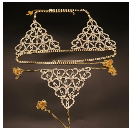
N
E
N