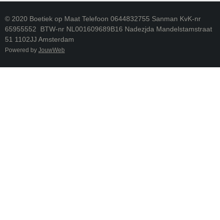
© 2020 Boetiek op Maat Telefoon 0644832755 Sanman KvK-nr
65955552 BTW-nr NL001609689B16 Nadezjda Mandelstamstraat
51 1102JJ Amsterdam
Powered by
JouwWeb