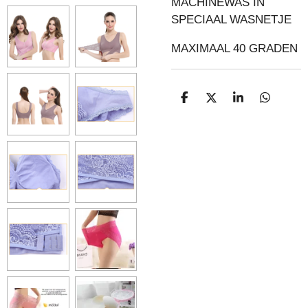
MACHINEWAS IN
SPECIAAL WASNETJE
MAXIMAAL 40 GRADEN
D
D
S
D
E
E
H
E
L
E
A
L
E
L
R
E
N
E
N