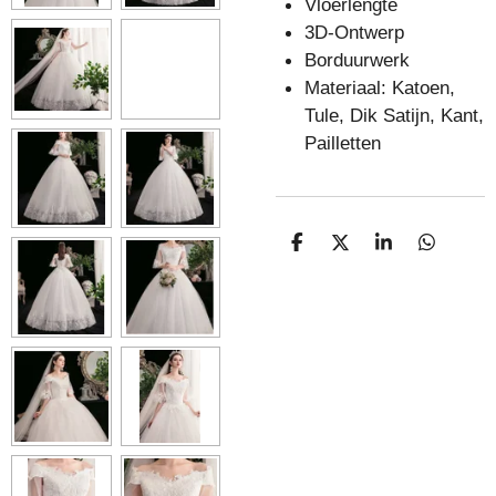
Vloerlengte
3D-Ontwerp
Borduurwerk
Materiaal: Katoen,
Tule, Dik Satijn, Kant,
Pailletten
D
D
S
D
E
E
H
E
L
E
A
L
E
L
R
E
N
E
N