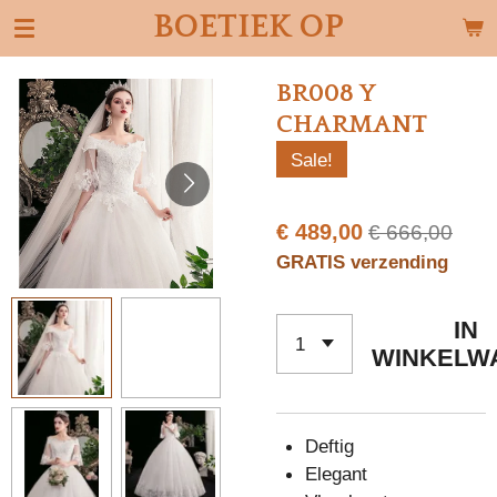
BOETIEK OP
Ga
direct
naar
BR008 Y
de
CHARMANT
hoofdinhoud
Sale!
€ 489,00
€ 666,00
GRATIS verzending
IN
WINKELW
Deftig
Elegant