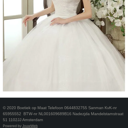
© 2020 Boetiek op Maat Telefoon 0644832755 Sanman KvK-nr
65955552 BTW-nr NL001609689B16 Nadezjda Mandelstamstraat
51 1102JJ Amsterdam
Powered by
JouwWeb