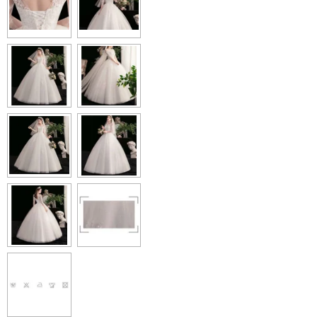
L
E
A
L
E
L
R
E
N
E
N