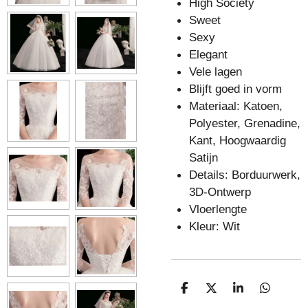
High Society
Sweet
Sexy
Elegant
Vele lagen
Blijft goed in vorm
Materiaal: Katoen,
Polyester, Grenadine,
Kant, Hoogwaardig
Satijn
Details: Borduurwerk,
3D-Ontwerp
Vloerlengte
Kleur: Wit
D
D
S
D
E
E
H
E