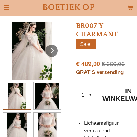
BOETIEK OP
Ga
direct
naar
BR007 Y
de
CHARMANT
hoofdinhoud
Sale!
€ 489,00
€ 666,00
GRATIS verzending
IN
WINKELW
Lichaamsfiguur
verfraaiend