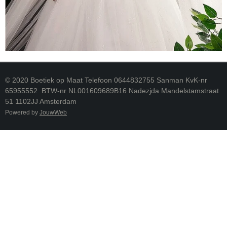
© 2020 Boetiek op Maat Telefoon 0644832755 Sanman KvK-nr
65955552 BTW-nr NL001609689B16 Nadezjda Mandelstamstraat
51 1102JJ Amsterdam
Powered by
JouwWeb