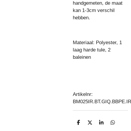
handgemeten, de maat
kan 1-3cm verschil
hebben.
Materiaal: Polyester, 1
laag harde tule, 2
baleinen
Artikelnr:
BM025IR.BT.GIQ.BBPE.I
D
D
S
D
E
E
H
E