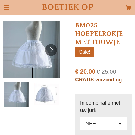
BOETIEK OP
Ga
direct
naar
BM025
de
HOEPELROKJE
hoofdinhoud
MET TOUWJE
Sale!
€ 20,00
€ 25,00
GRATIS verzending
In combinatie met
uw jurk