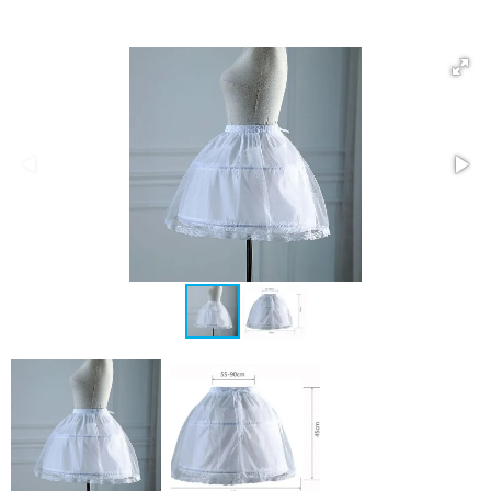
L
E
A
L
E
L
R
E
N
E
N