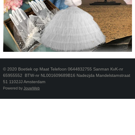
© 2020 Boetiek op Maat Telefoon 0644832755 Sanman KvK-nr
65955552 BTW-nr NL001609689B16 Nadezjda Mandelstamstraat
51 1102JJ Amsterdam
Powered by
JouwWeb