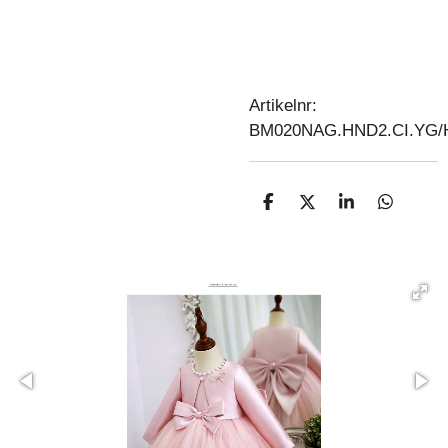
Artikelnr:
BM020NAG.HND2.CI.YG
D
D
S
D
E
E
H
E
L
E
A
L
E
L
R
E
N
E
N