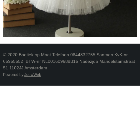
© 2020 Boetiek op Maat Telefoon 0644832755 Sanman KvK-nr
65955552 BTW-nr NL001609689B16 Nadezjda Mandelstamstraat
51 1102JJ Amsterdam
Powered by
JouwWeb