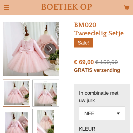
BOETIEK OP
Ga
direct
naar
BM020
de
Tweedelig Setje
hoofdinhoud
Sale!
€ 69,00
€ 159,00
GRATIS verzending
In combinatie met
uw jurk
KLEUR