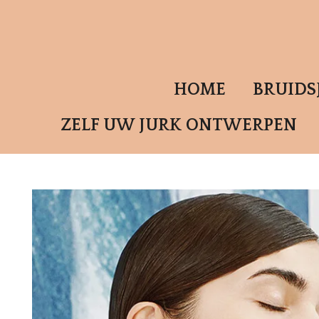
Ga
direct
naar
de
HOME
BRUID
hoofdinhoud
ZELF UW JURK ONTWERPEN