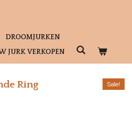
DROOMJURKEN
UW JURK VERKOPEN
nde Ring
Sale!