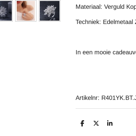
Materiaal: Verguld Ko
Techniek: Edelmetaal 
In een mooie cadeauv
Artikelnr: R401YK.B
D
D
S
E
E
H