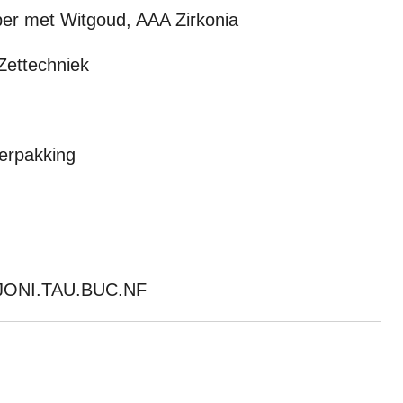
per met Witgoud, AAA Zirkonia
Zettechniek
erpakking
T.JONI.TAU.BUC.NF