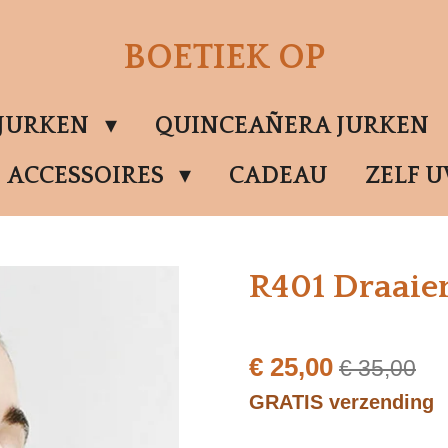
BOETIEK OP
SJURKEN
QUINCEAÑERA JURKEN
ACCESSOIRES
CADEAU
ZELF 
R401 Draaie
€ 25,00
€ 35,00
GRATIS verzending