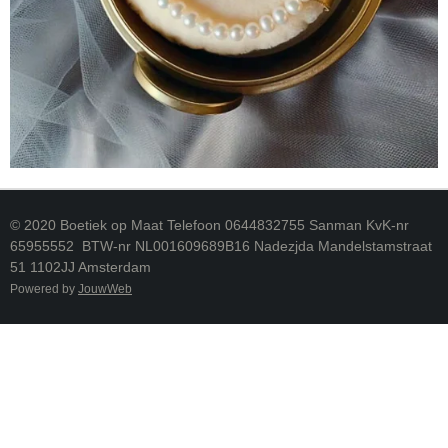
© 2020 Boetiek op Maat Telefoon 0644832755 Sanman KvK-nr
65955552 BTW-nr NL001609689B16 Nadezjda Mandelstamstraat
51 1102JJ Amsterdam
Powered by
JouwWeb