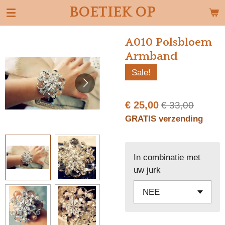
BOETIEK OP
Ga
direct
naar
A010 Polsbloem
de
Armband
hoofdinhoud
Sale!
€ 25,00
€ 33,00
GRATIS verzending
In combinatie met
uw jurk