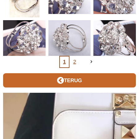
1
2
TERUG