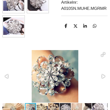
Artikelnr:
A010SN.MUHE.MGRMR
D
D
S
D
E
E
H
E
L
E
A
L
E
L
R
E
N
E
N