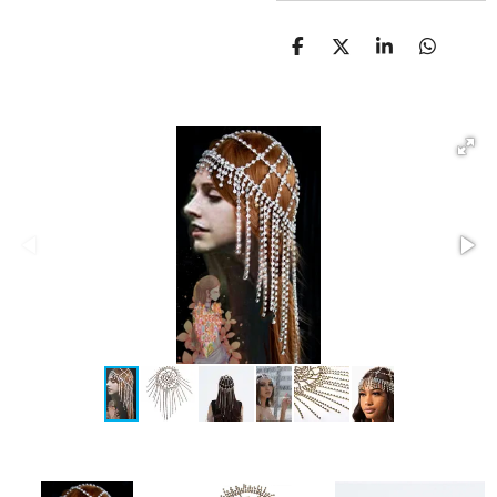
D
D
S
D
E
E
H
E
L
E
A
L
E
L
R
E
N
E
N