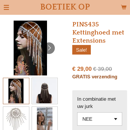
BOETIEK OP
Ga
direct
naar
PINS435
de
Kettinghoed met
hoofdinhoud
Extensions
Sale!
€ 29,00
€ 39,00
GRATIS verzending
In combinatie met
uw jurk