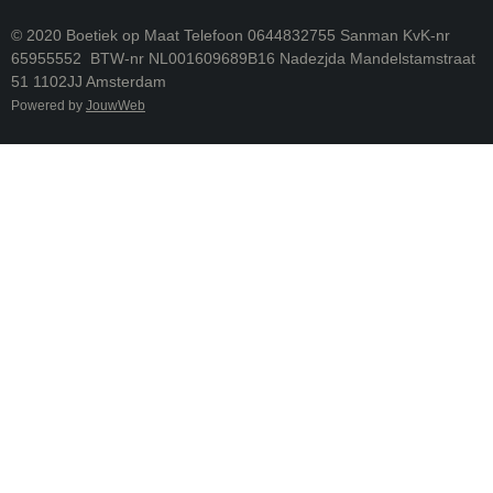
© 2020 Boetiek op Maat Telefoon 0644832755 Sanman KvK-nr
65955552 BTW-nr NL001609689B16 Nadezjda Mandelstamstraat
51 1102JJ Amsterdam
Powered by
JouwWeb