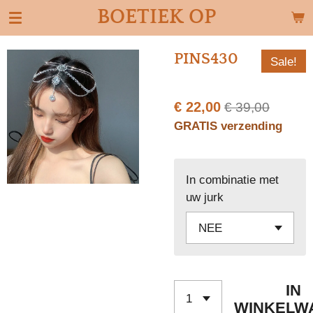
BOETIEK OP
Ga
direct
naar
PINS430
Sale!
de
hoofdinhoud
€ 22,00
€ 39,00
GRATIS verzending
In combinatie met
uw jurk
IN
WINKELW