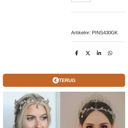
Artikelnr: PINS430GK
D
D
S
D
E
E
H
E
L
E
A
L
E
L
R
E
N
E
N
TERUG