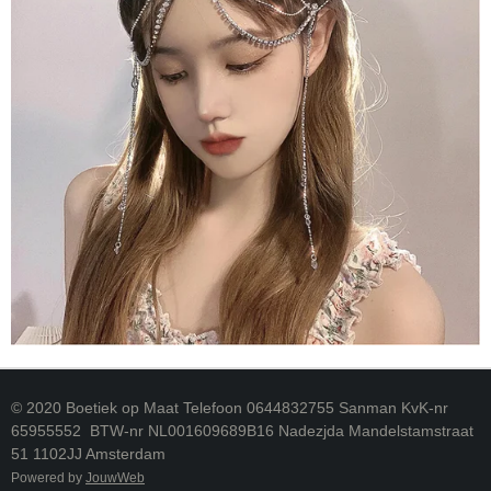
© 2020 Boetiek op Maat Telefoon 0644832755 Sanman KvK-nr
65955552 BTW-nr NL001609689B16 Nadezjda Mandelstamstraat
51 1102JJ Amsterdam
Powered by
JouwWeb