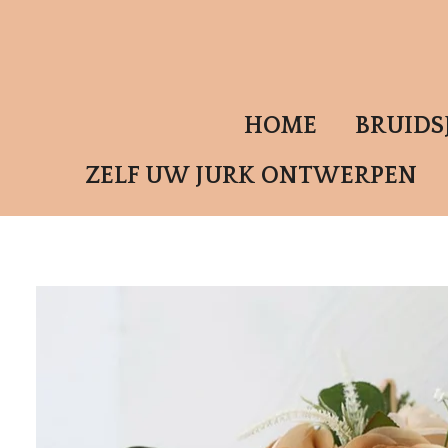
Ga
direct
naar
de
HOME
BRUID
hoofdinhoud
ZELF UW JURK ONTWERPEN