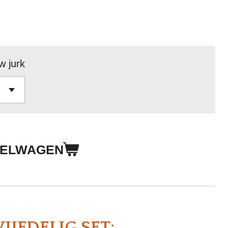
w jurk
KELWAGEN
IJFDELIG SET: