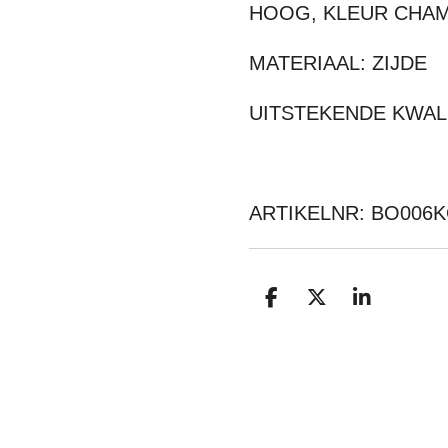
HOOG, KLEUR CHAM
MATERIAAL: ZIJDE
UITSTEKENDE KWAL
ARTIKELNR: BO006
D
D
S
E
E
H
L
E
A
E
L
R
N
E