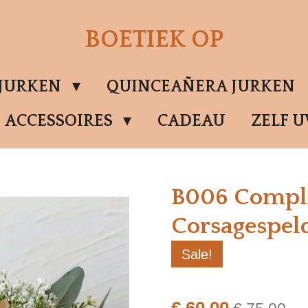
BOETIEK OP
SJURKEN
QUINCEAÑERA JURKEN
ACCESSOIRES
CADEAU
ZELF 
B006 Complee
Corsagespel
Sale!