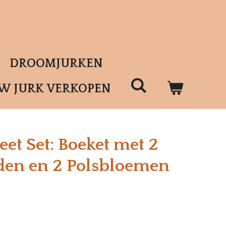
DROOMJURKEN
UW JURK VERKOPEN
t Set: Boeket met 2
den en 2 Polsbloemen