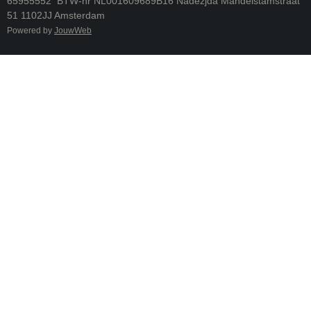
65955552 BTW-nr NL001609689B16 Nadezjda Mandelstamstraat
51 1102JJ Amsterdam
Powered by
JouwWeb