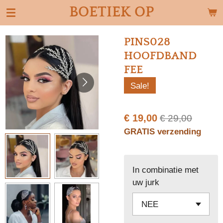
BOETIEK OP
Ga
direct
naar
PINS028
de
HOOFDBAND
hoofdinhoud
FEE
Sale!
€ 19,00
€ 29,00
GRATIS verzending
In combinatie met
uw jurk