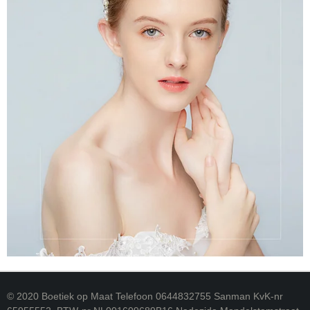
© 2020 Boetiek op Maat Telefoon 0644832755 Sanman KvK-nr