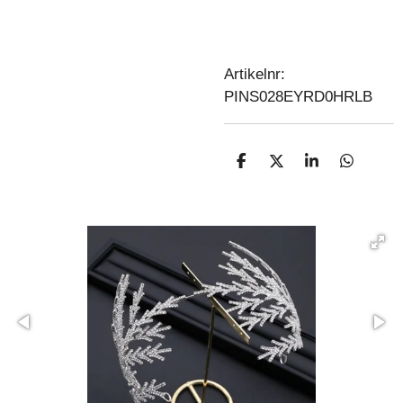
Artikelnr:
PINS028EYRD0HRLB
D
D
S
D
E
E
H
E
L
E
A
L
E
L
R
E
N
E
N