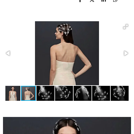
D
D
S
D
E
E
H
E
L
E
A
L
E
L
R
E
N
E
N