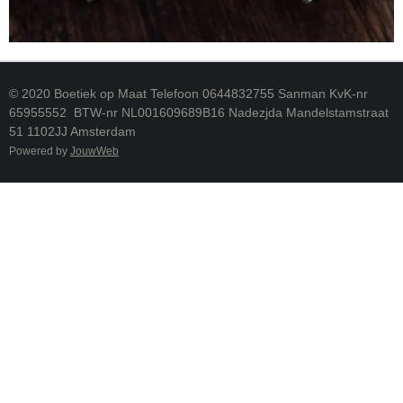
© 2020 Boetiek op Maat Telefoon 0644832755 Sanman KvK-nr
65955552 BTW-nr NL001609689B16 Nadezjda Mandelstamstraat
51 1102JJ Amsterdam
Powered by
JouwWeb