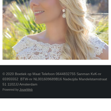
© 2020 Boetiek op Maat Telefoon 0644832755 Sanman KvK-nr
65955552 BTW-nr NL001609689B16 Nadezjda Mandelstamstraat
51 1102JJ Amsterdam
Powered by
JouwWeb