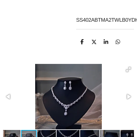
SS402ABTMA2TWLB0YD
D
D
S
D
E
E
H
E
L
E
A
L
E
L
R
E
N
E
N