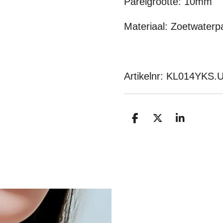
Parelgrootte: 10mm
Materiaal: Zoetwaterpa
Artikelnr: KL014YK
D
D
S
E
E
H
L
E
A
E
L
R
N
E