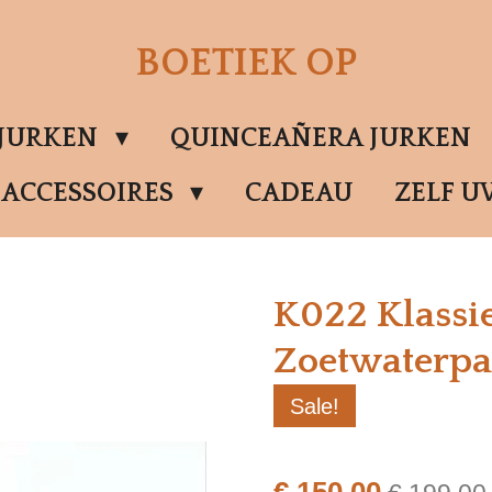
BOETIEK OP
SJURKEN
QUINCEAÑERA JURKEN
ACCESSOIRES
CADEAU
ZELF U
K022 Klassie
Zoetwaterpa
Sale!