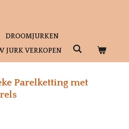
DROOMJURKEN
W JURK VERKOPEN
ke Parelketting met
rels