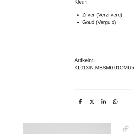
Kleur:
Zilver (Verzilverd)
Goud (Verguld)
Artikelnr:
KL013IN.MBSM0.01OMU5
D
D
S
D
E
E
H
E
L
E
A
L
E
L
R
E
N
E
N