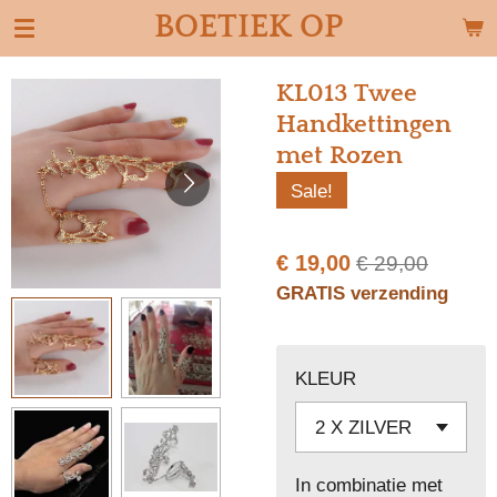
BOETIEK OP
Ga
direct
naar
KL013 Twee
de
Handkettingen
hoofdinhoud
met Rozen
Sale!
€ 19,00
€ 29,00
GRATIS verzending
KLEUR
In combinatie met