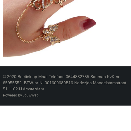
© 2020 Boetiek op Maat Telefoon 0644832755 Sanman KvK-nr
65955552 BTW-nr NL001609689B16 Nadezjda Mandelstamstraat
51 1102JJ Amsterdam
Powered by
JouwWeb