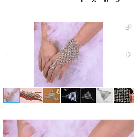
D
D
S
D
E
E
H
E
L
E
A
L
E
L
R
E
N
E
N