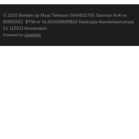
© 2020 Boetiek op Maat Telefoon 0644832755 Sanman KvK-nr
65955552 BTW-nr NL001609689B16 Nadezjda Mandelstamstraat
51 1102JJ Amsterdam
Powered by
JouwWeb