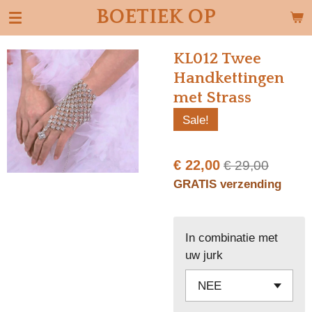
BOETIEK OP
Ga
direct
naar
KL012 Twee
de
Handkettingen
hoofdinhoud
met Strass
Sale!
€ 22,00
€ 29,00
GRATIS verzending
In combinatie met
uw jurk