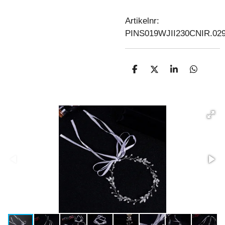
Artikelnr:
PINS019WJII230CNIR.02
D
D
S
D
E
E
H
E
L
E
A
L
E
L
R
E
N
E
N