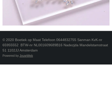
© 2020 Boetiek op Maat Telefoon 0644832755 Sanman KvK-nr
65955552 BTW-nr NL001609689B16 Nadezjda Mandelstamstraat
51 1102JJ Amsterdam
Powered by
JouwWeb