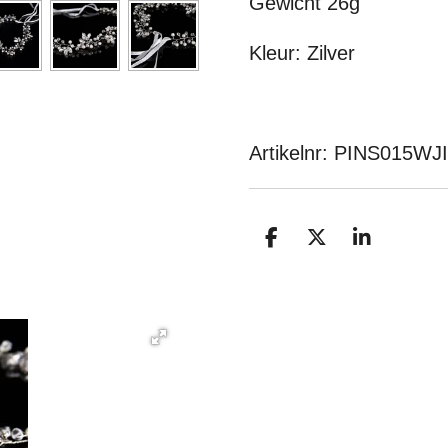
Gewicht 26g
Kleur: Zilver
Artikelnr: PINS015W
D
D
S
E
E
H
L
E
A
E
L
R
N
E