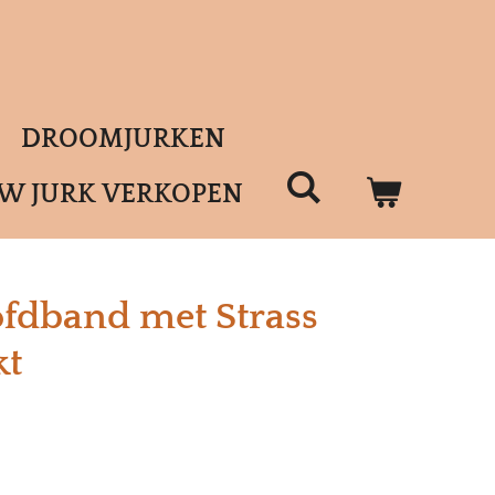
DROOMJURKEN
UW JURK VERKOPEN
fdband met Strass
kt