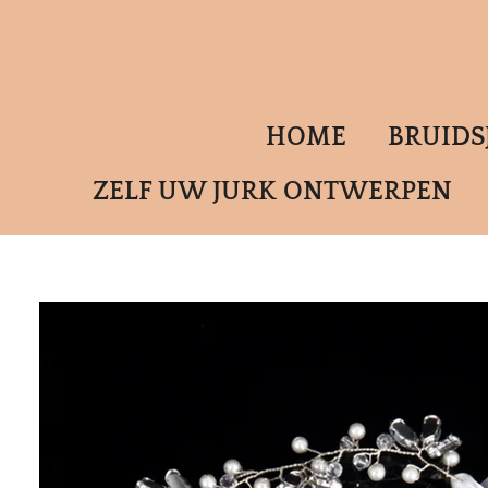
Ga
direct
naar
de
HOME
BRUID
hoofdinhoud
ZELF UW JURK ONTWERPEN