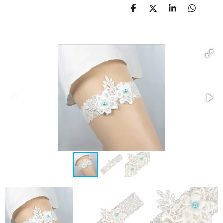
D
D
S
D
E
E
H
E
L
E
A
L
E
L
R
E
N
E
N