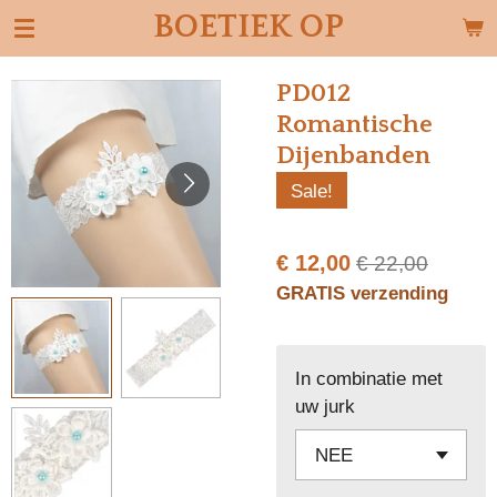
BOETIEK OP
Ga
direct
naar
PD012
de
Romantische
hoofdinhoud
Dijenbanden
Sale!
€ 12,00
€ 22,00
GRATIS verzending
In combinatie met
uw jurk