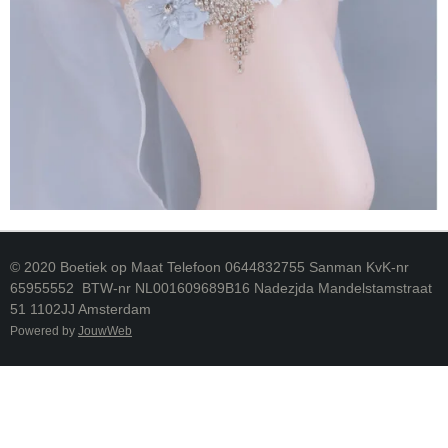
© 2020 Boetiek op Maat Telefoon 0644832755 Sanman KvK-nr
65955552 BTW-nr NL001609689B16 Nadezjda Mandelstamstraat
51 1102JJ Amsterdam
Powered by
JouwWeb