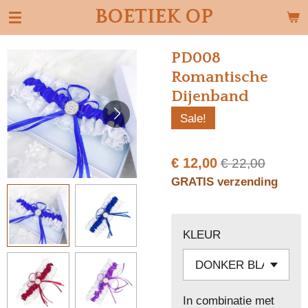
BOETIEK OP
Ga
direct
naar
PD008
de
Romantische
hoofdinhoud
Dijenband
Sale!
€ 12,00
€ 22,00
GRATIS verzending
KLEUR
In combinatie met