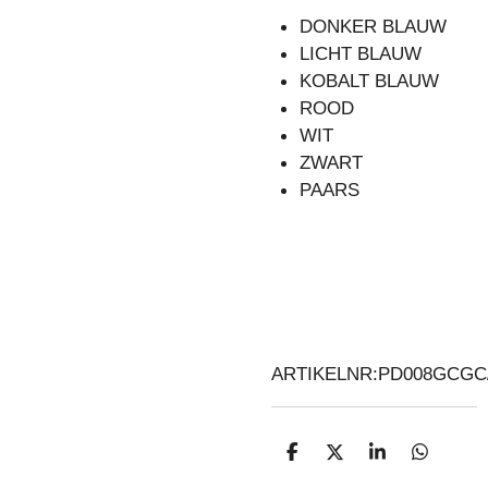
DONKER BLAUW
LICHT BLAUW
KOBALT BLAUW
ROOD
WIT
ZWART
PAARS
ARTIKELNR:PD008GCGC/
D
D
S
D
E
E
H
E