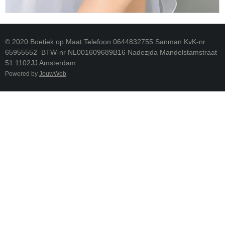
© 2020 Boetiek op Maat Telefoon 0644832755 Sanman KvK-nr
65955552 BTW-nr NL001609689B16 Nadezjda Mandelstamstraat
51 1102JJ Amsterdam
Powered by
JouwWeb