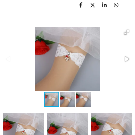
D
D
S
D
E
E
H
E
L
E
A
L
E
L
R
E
N
E
N