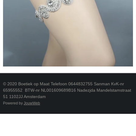
© 2020 Boetiek op Maat Telefoon 0644832755 Sanman KvK-nr
65955552 BTW-nr NL001609689B16 Nadezjda Mandelstamstraat
51 1102JJ Amsterdam
Powered by
JouwWeb