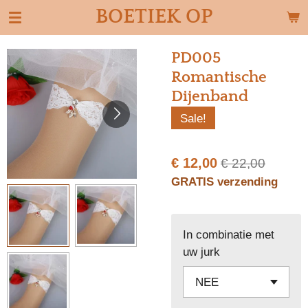
BOETIEK OP
Ga
direct
naar
PD005
de
Romantische
hoofdinhoud
Dijenband
Sale!
€ 12,00
€ 22,00
GRATIS verzending
In combinatie met
uw jurk