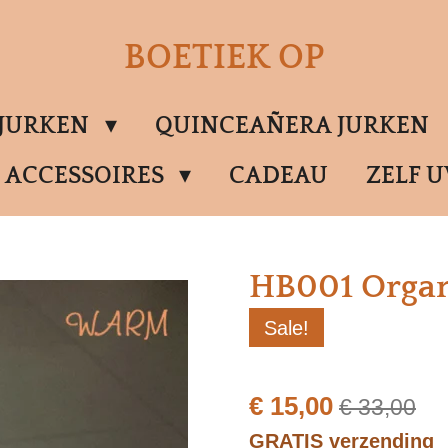
BOETIEK OP
SJURKEN
QUINCEAÑERA JURKEN
ACCESSOIRES
CADEAU
ZELF 
HB001 Organ
Sale!
€ 15,00
€ 33,00
GRATIS verzending