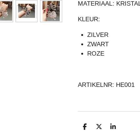
MATERIAAL: KRISTA
KLEUR:
ZILVER
ZWART
ROZE
ARTIKELNR: HE001
D
D
S
E
E
H