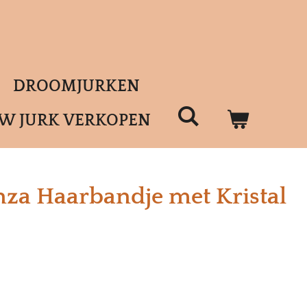
DROOMJURKEN
UW JURK VERKOPEN
za Haarbandje met Kristal