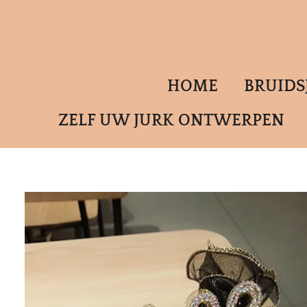
Ga
direct
naar
de
HOME
BRUID
hoofdinhoud
ZELF UW JURK ONTWERPEN