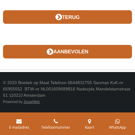
TERUG
AANBEVOLEN
© 2020 Boetiek op Maat Telefoon 0644832755 Sanman KvK-nr
65955552 BTW-nr NL001609689B16 Nadezjda Mandelstamstraat
51 1102JJ Amsterdam
Powered by
JouwWeb
E-mailadres
Telefoonnummer
Kaart
WhatsApp