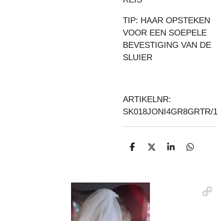
TIP: HAAR OPSTEKEN
VOOR EEN SOEPELE
BEVESTIGING VAN DE
SLUIER
ARTIKELNR:
SK018JONI4GR8GRTR/1
D
D
S
D
E
E
H
E
L
E
A
L
E
L
R
E
N
E
N