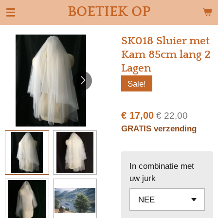
BOETIEK OP
Ga
direct
naar
SK018 Sluier met
de
Kam 85cm lang 2
hoofdinhoud
Lagen
Sale!
€ 17,00
€ 22,00
GRATIS verzending
In combinatie met
uw jurk