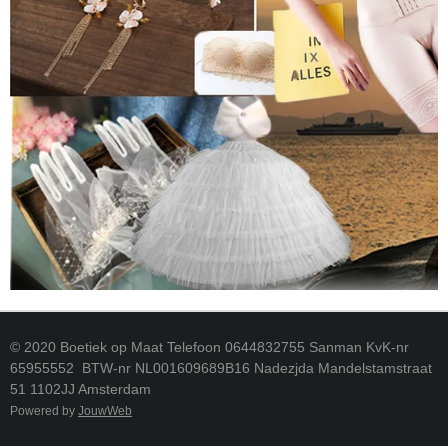
© 2020 Boetiek op Maat Telefoon 0644832755 Sanman KvK-nr
65955552 BTW-nr NL001609689B16 Nadezjda Mandelstamstraat
51 1102JJ Amsterdam
Powered by
JouwWeb