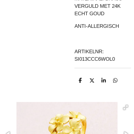
VERGULD MET 24K
ECHT GOUD
ANTI-ALLERGISCH
ARTIKELNR:
SI013CCC6WOL0
D
D
S
D
E
E
H
E
L
E
A
L
E
L
R
E
N
E
N