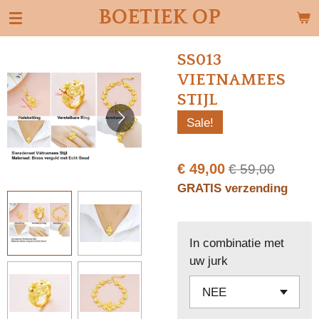
BOETIEK OP
Ga
direct
naar
SS013
de
VIETNAMEES
hoofdinhoud
STIJL
Sale!
€ 49,00
€ 59,00
GRATIS verzending
In combinatie met
uw jurk