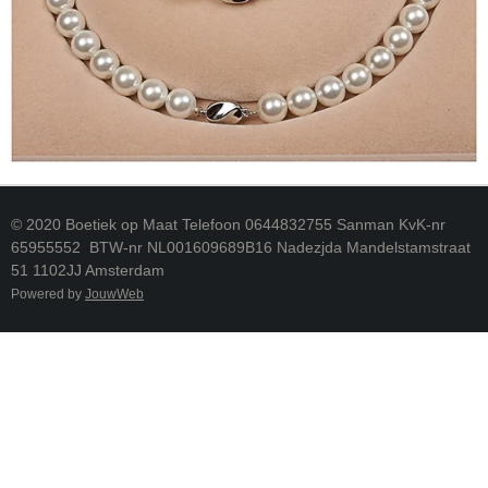
© 2020 Boetiek op Maat Telefoon 0644832755 Sanman KvK-nr
65955552 BTW-nr NL001609689B16 Nadezjda Mandelstamstraat
51 1102JJ Amsterdam
Powered by
JouwWeb