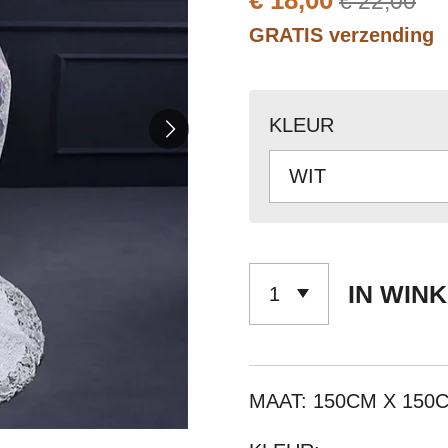
€ 18,00
€ 22,00
GRATIS verzending
KLEUR
IN WIN
MAAT: 150CM X 150