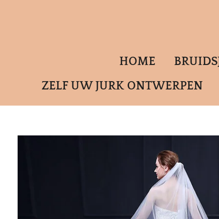
Ga
direct
naar
de
HOME
BRUID
hoofdinhoud
ZELF UW JURK ONTWERPEN