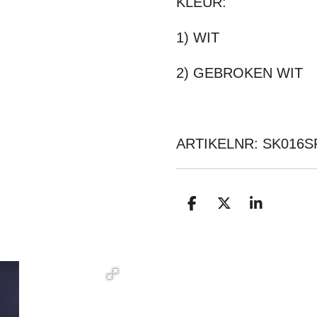
KLEUR:
1) WIT
2) GEBROKEN WIT
ARTIKELNR: SK016S
D
D
S
E
E
H
L
E
A
E
L
R
N
E