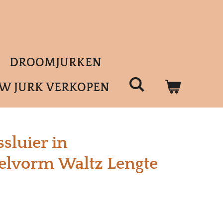
DROOMJURKEN
UW JURK VERKOPEN
sluier in
lvorm Waltz Lengte