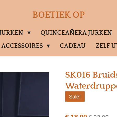
BOETIEK OP
SJURKEN
QUINCEAÑERA JURKEN
ACCESSOIRES
CADEAU
ZELF 
SK016 Bruids
Waterdruppe
Sale!