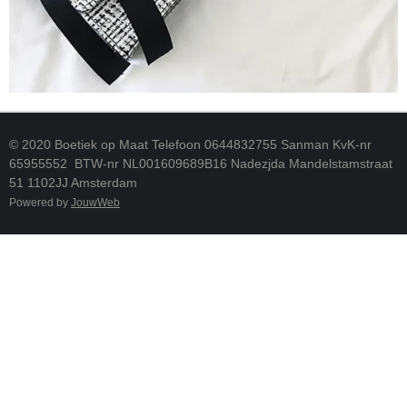
© 2020 Boetiek op Maat Telefoon 0644832755 Sanman KvK-nr
65955552 BTW-nr NL001609689B16 Nadezjda Mandelstamstraat
51 1102JJ Amsterdam
Powered by
JouwWeb