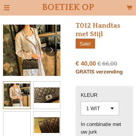
BOETIEK OP
Ga
direct
naar
T012 Handtas
de
met Stijl
hoofdinhoud
Sale!
€ 40,00
€ 66,00
GRATIS verzending
KLEUR
In combinatie met
uw jurk