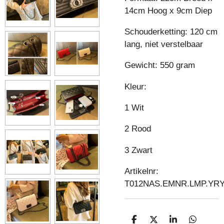
14cm Hoog x 9cm Diep
Schouderketting: 120 cm
lang, niet verstelbaar
Gewicht: 550 gram
Kleur:
1 Wit
2 Rood
3 Zwart
Artikelnr:
T012NAS.EMNR.LMP.YR
D
D
S
D