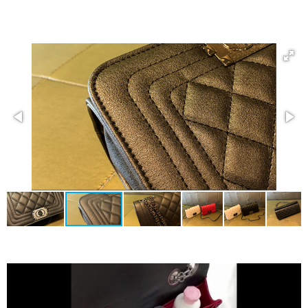
E
E
H
E
L
E
A
L
E
L
R
E
N
E
N