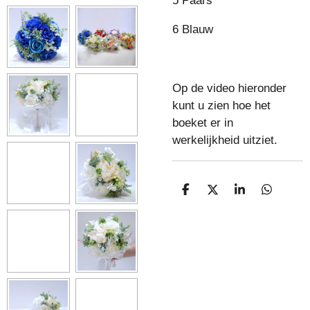
5 Paars
6 Blauw
Op de video hieronder
kunt u zien hoe het
boeket er in
werkelijkheid uitziet.
D
D
S
D
E
E
H
E
L
E
A
L
E
L
R
E
N
E
N