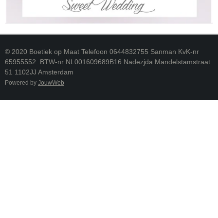
© 2020 Boetiek op Maat Telefoon 0644832755 Sanman KvK-nr
65955552 BTW-nr NL001609689B16 Nadezjda Mandelstamstraat
51 1102JJ Amsterdam
Powered by
JouwWeb