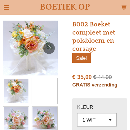
BOETIEK OP
Ga
direct
naar
B002 Boeket
de
compleet met
hoofdinhoud
polsbloem en
corsage
Sale!
€ 35,00
€ 44,00
GRATIS verzending
KLEUR