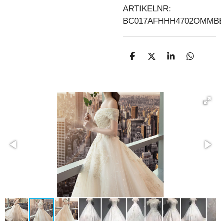
ARTIKELNR:
BC017AFHHH4702OMM
D
D
S
D
E
E
H
E
L
E
A
L
E
L
R
E
N
E
N