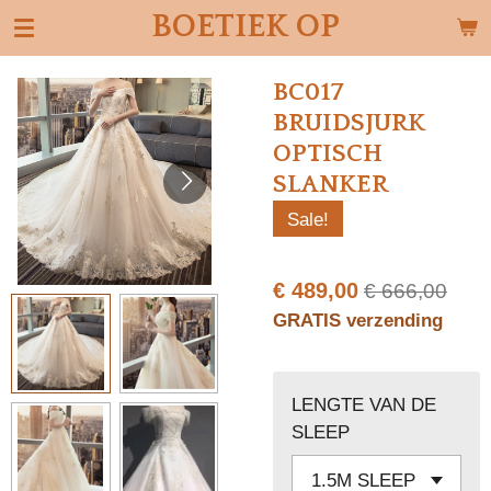
BOETIEK OP
Ga
direct
naar
BC017
de
BRUIDSJURK
hoofdinhoud
OPTISCH
SLANKER
Sale!
€ 489,00
€ 666,00
GRATIS verzending
LENGTE VAN DE
SLEEP