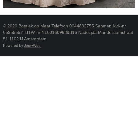
© 2020 Boetiek op Maat Telefoon 0644832755 Sanman KvK-nr
65955552 BTW-nr NL001609689B16 Nadezjda Mandelstamstraat
51 1102JJ Amsterdam
Powered by
JouwWeb