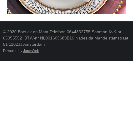
© 2020 Boetiek op Maat Telefoon 0644832755 Sanman KvK-nr
65955552 BTW-nr NL001609689B16 Nadezjda Mandelstamstraat
51 1102JJ Amsterdam
Powered by
JouwWeb