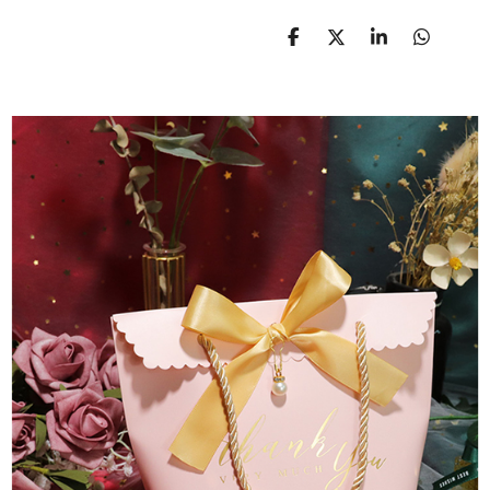
D
D
S
D
E
E
H
E
L
E
A
L
E
L
R
E
N
E
N