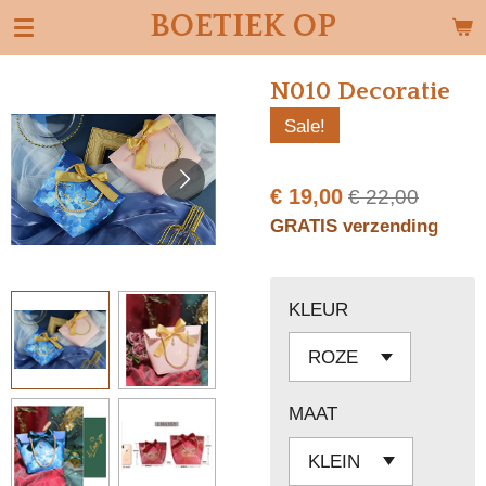
BOETIEK OP
Ga
direct
naar
N010 Decoratie
de
Sale!
hoofdinhoud
€ 19,00
€ 22,00
GRATIS verzending
KLEUR
MAAT