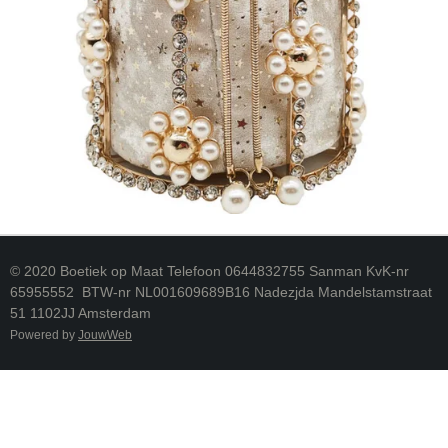
© 2020 Boetiek op Maat Telefoon 0644832755 Sanman KvK-nr
65955552 BTW-nr NL001609689B16 Nadezjda Mandelstamstraat
51 1102JJ Amsterdam
Powered by
JouwWeb