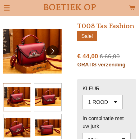
BOETIEK OP
Ga
direct
naar
T008 Tas Fashion
de
Sale!
hoofdinhoud
€ 44,00
€ 66,00
GRATIS verzending
KLEUR
In combinatie met
uw jurk