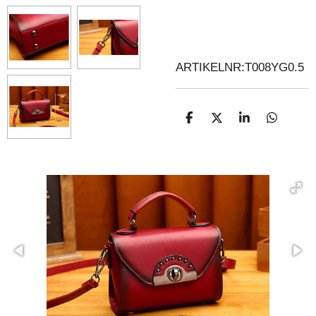
ARTIKELNR:T008YG0.5
D
D
S
D
E
E
H
E
L
E
A
L
E
L
R
E
N
E
N