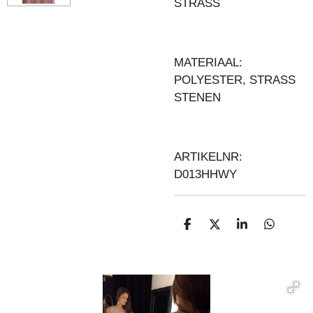
STRASS
MATERIAAL:
POLYESTER, STRASS
STENEN
ARTIKELNR:
D013HHWY
D
D
S
D
E
E
H
E
L
E
A
L
E
L
R
E
N
E
N