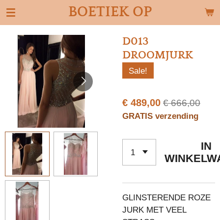
BOETIEK OP
Ga
direct
naar
D013
de
DROOMJURK
hoofdinhoud
Sale!
€ 489,00
€ 666,00
GRATIS verzending
IN
WINKELW
GLINSTERENDE ROZE
JURK MET VEEL