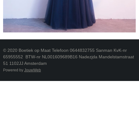
© 2020 Boetiek op Maat Telefoon 0644832755 Sanman KvK-nr
65955552 BTW-nr NL001609689B16 Nadezjda Mandelstamstraat
51 1102JJ Amsterdam
Powered by
JouwWeb