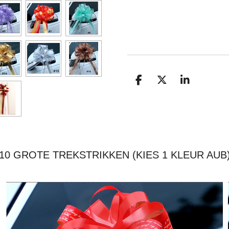
D
D
S
E
E
H
L
E
A
E
L
R
N
E
10 GROTE TREKSTRIKKEN (KIES 1 KLEUR AUB