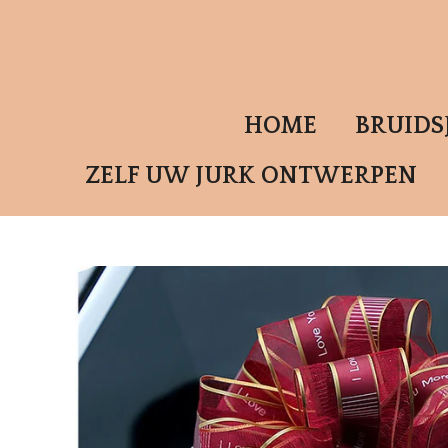
Ga
direct
naar
de
HOME
BRUID
hoofdinhoud
ZELF UW JURK ONTWERPEN