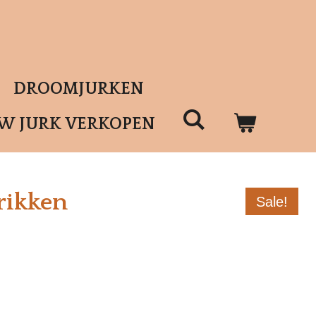
DROOMJURKEN
UW JURK VERKOPEN
rikken
Sale!