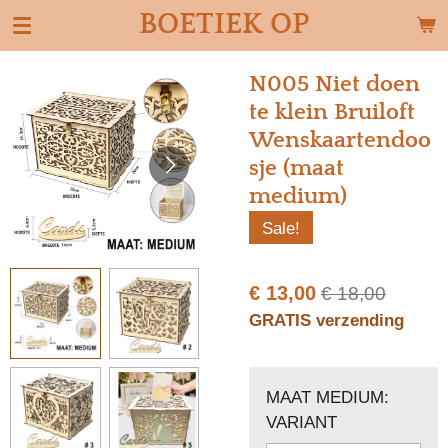
BOETIEK OP
Ga
direct
naar
N005 Niet doen
de
te klein Bruiloft
hoofdinhoud
Wenskaartendoo
sje (maat
medium)
Sale!
€ 13,00
€ 18,00
GRATIS verzending
MAAT MEDIUM:
VARIANT