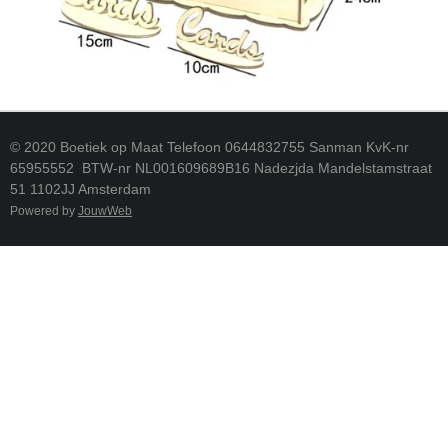
© 2020 Boetiek op Maat Telefoon 0644832755 Sanman KvK-nr
65955552 BTW-nr NL001609689B16 Nadezjda Mandelstamstraat
51 1102JJ Amsterdam
Powered by
JouwWeb