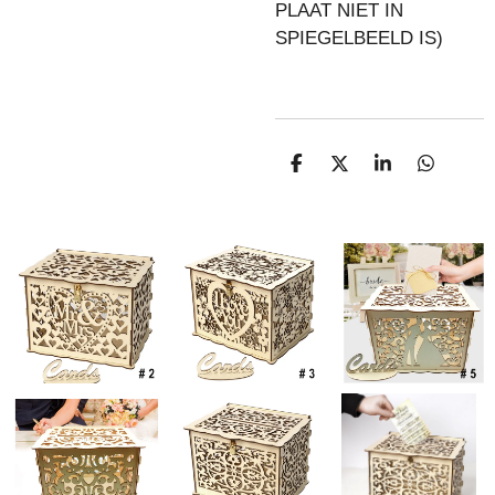
PLAAT NIET IN
SPIEGELBEELD IS)
D
D
S
D
E
E
H
E
L
E
A
L
E
L
R
E
N
E
N