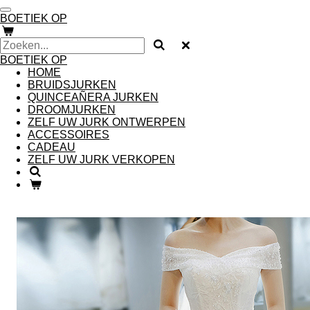
Ga
BOETIEK OP
direct
naar
de
BOETIEK OP
hoofdinhoud
HOME
BRUIDSJURKEN
QUINCEAÑERA JURKEN
DROOMJURKEN
ZELF UW JURK ONTWERPEN
ACCESSOIRES
CADEAU
ZELF UW JURK VERKOPEN