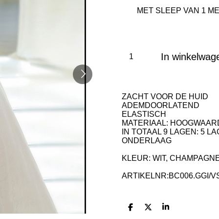
In winkelwag
ZACHT VOOR DE HUID
ADEMDOORLATEND
ELASTISCH
MATERIAAL: HOOGWAARD
IN TOTAAL 9 LAGEN: 5 LA
ONDERLAAG
KLEUR: WIT, CHAMPAGN
ARTIKELNR:BC006.GGI/V
D
D
S
e
e
h