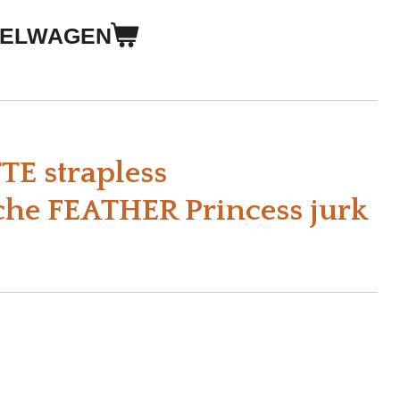
KELWAGEN
E strapless
he FEATHER Princess jurk