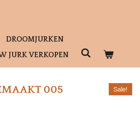
DROOMJURKEN
UW JURK VERKOPEN
EMAAKT 005
Sale!