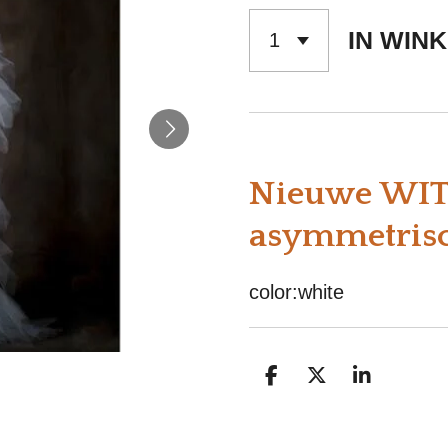
IN WIN
Nieuwe WITT
asymmetrisc
color:white
D
D
S
E
E
H
L
E
A
E
L
R