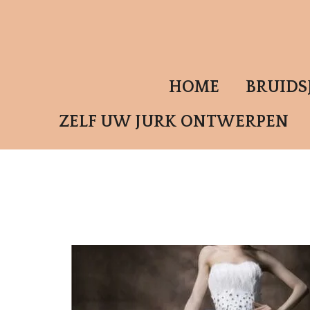
Ga
direct
naar
de
HOME
BRUID
hoofdinhoud
ZELF UW JURK ONTWERPEN