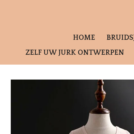
Ga
direct
naar
de
HOME
BRUID
hoofdinhoud
ZELF UW JURK ONTWERPEN