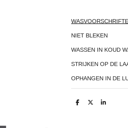
WASVOORSCHRIFT
NIET BLEKEN
WASSEN IN KOUD W
STRIJKEN OP DE L
OPHANGEN IN DE L
D
D
S
E
E
H
L
E
A
E
L
R