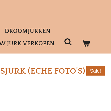
DROOMJURKEN
UW JURK VERKOPEN
JURK (ECHE FOTO'S)
Sale!