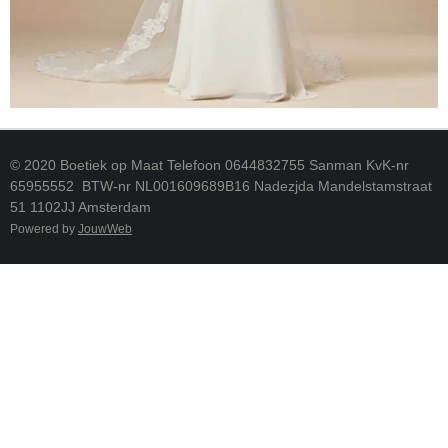
© 2020 Boetiek op Maat Telefoon 0644832755 Sanman KvK-nr
65955552 BTW-nr NL001609689B16 Nadezjda Mandelstamstraat
51 1102JJ Amsterdam
Powered by
JouwWeb