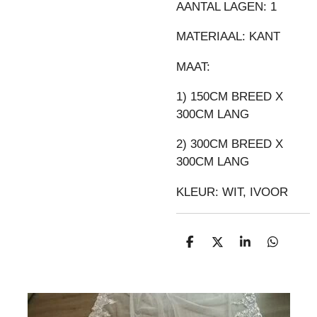
AANTAL LAGEN: 1
MATERIAAL: KANT
MAAT:
1) 150CM BREED X
300CM LANG
2) 300CM BREED X
300CM LANG
KLEUR: WIT, IVOOR
D
D
S
D
E
E
H
E
L
E
A
L
E
L
R
E
N
E
N