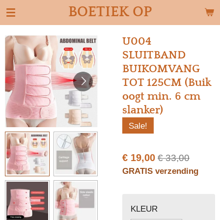
BOETIEK OP
Ga
direct
naar
U004
de
SLUITBAND
hoofdinhoud
BUIKOMVANG
TOT 125CM (Buik
oogt min. 6 cm
slanker)
Sale!
€ 19,00
€ 33,00
GRATIS verzending
KLEUR