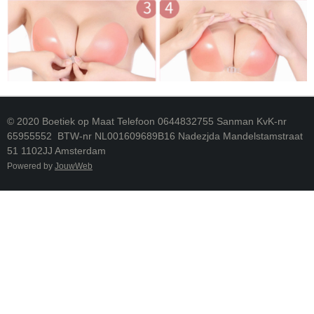
© 2020 Boetiek op Maat Telefoon 0644832755 Sanman KvK-nr
65955552 BTW-nr NL001609689B16 Nadezjda Mandelstamstraat
51 1102JJ Amsterdam
Powered by
JouwWeb