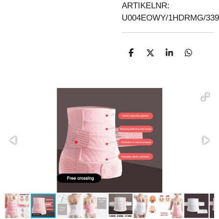
ARTIKELNR:
U004EOWY/1HDRMG/339
D
D
S
D
E
E
H
E
L
E
A
L
E
L
R
E
N
E
N