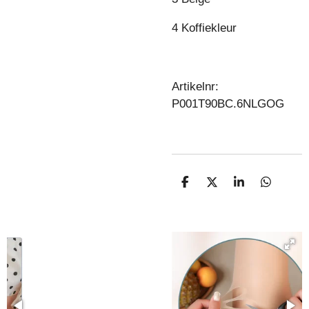
4 Koffiekleur
Artikelnr:
P001T90BC.6NLGOG
D
D
S
D
E
E
H
E
L
E
A
L
E
L
R
E
N
E
N