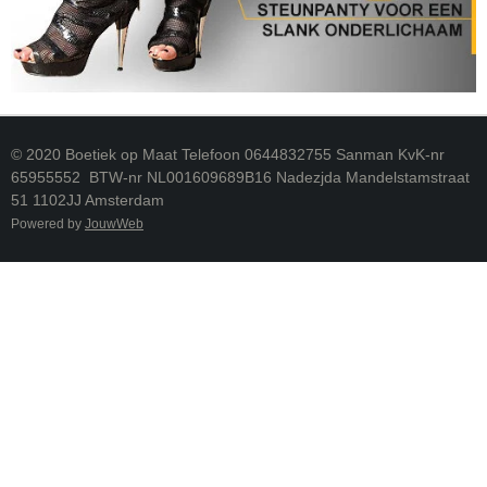
© 2020 Boetiek op Maat Telefoon 0644832755 Sanman KvK-nr
65955552 BTW-nr NL001609689B16 Nadezjda Mandelstamstraat
51 1102JJ Amsterdam
Powered by
JouwWeb