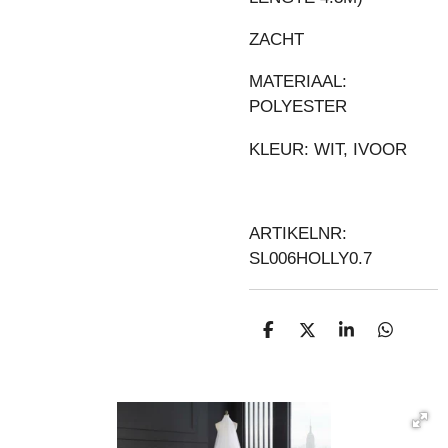
ZACHT
MATERIAAL:
POLYESTER
KLEUR: WIT, IVOOR
ARTIKELNR:
SL006HOLLY0.7
D
D
S
D
E
E
H
E
L
E
A
L
E
L
R
E
N
E
N