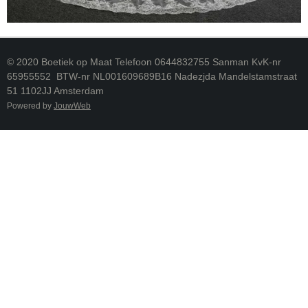
© 2020 Boetiek op Maat Telefoon 0644832755 Sanman KvK-nr
65955552 BTW-nr NL001609689B16 Nadezjda Mandelstamstraat
51 1102JJ Amsterdam
Powered by
JouwWeb