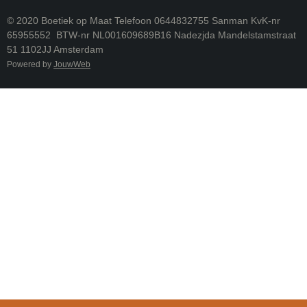
© 2020 Boetiek op Maat Telefoon 0644832755 Sanman KvK-nr
65955552 BTW-nr NL001609689B16 Nadezjda Mandelstamstraat
51 1102JJ Amsterdam
Powered by
JouwWeb