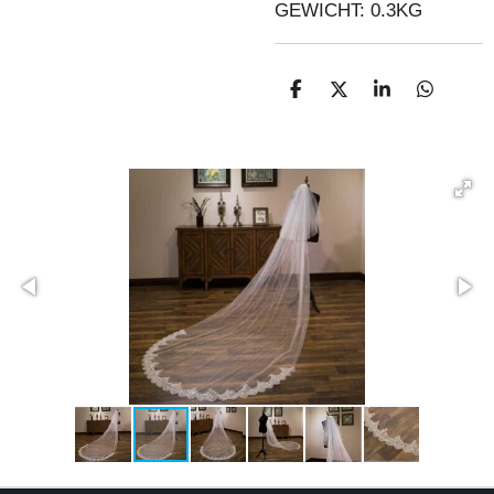
GEWICHT: 0.3KG
D
D
S
D
E
E
H
E
L
E
A
L
E
L
R
E
N
E
N