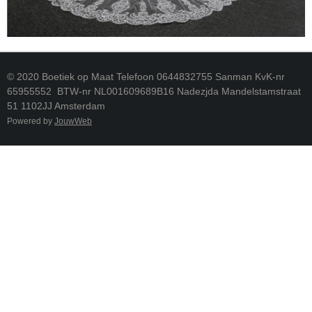
© 2020 Boetiek op Maat Telefoon 0644832755 Sanman KvK-nr
65955552 BTW-nr NL001609689B16 Nadezjda Mandelstamstraat
51 1102JJ Amsterdam
Powered by
JouwWeb