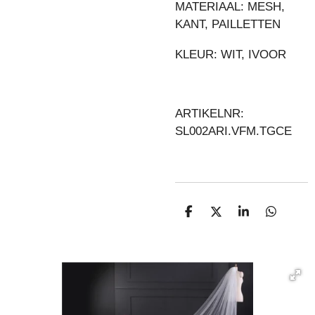
MATERIAAL: MESH,
KANT, PAILLETTEN
KLEUR: WIT, IVOOR
ARTIKELNR:
SL002ARI.VFM.TGCE
D
D
S
D
E
E
H
E
L
E
A
L
E
L
R
E
N
E
N