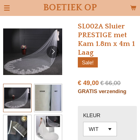
BOETIEK OP
Ga
direct
naar
SL002A Sluier
de
PRESTIGE met
hoofdinhoud
Kam 1.8m x 4m 1
Laag
Sale!
€ 49,00
€ 66,00
GRATIS verzending
KLEUR