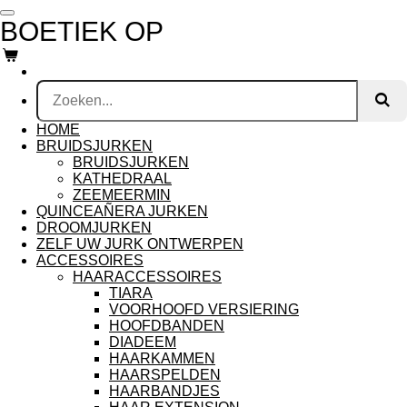
Ga
BOETIEK OP
direct
naar
de
hoofdinhoud
HOME
BRUIDSJURKEN
BRUIDSJURKEN
KATHEDRAAL
ZEEMEERMIN
QUINCEAÑERA JURKEN
DROOMJURKEN
ZELF UW JURK ONTWERPEN
ACCESSOIRES
HAARACCESSOIRES
TIARA
VOORHOOFD VERSIERING
HOOFDBANDEN
DIADEEM
HAARKAMMEN
HAARSPELDEN
HAARBANDJES