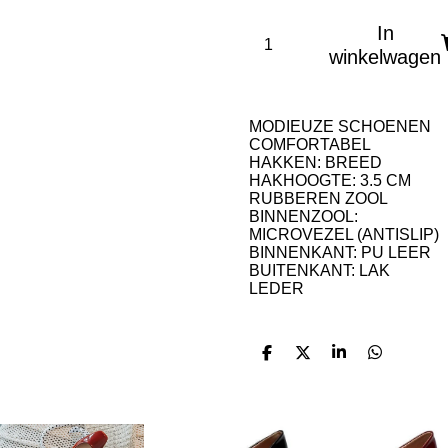
In
winkelwagen
MODIEUZE SCHOENEN
COMFORTABEL
HAKKEN: BREED
HAKHOOGTE: 3.5 CM
RUBBEREN ZOOL
BINNENZOOL:
MICROVEZEL (ANTISLIP)
BINNENKANT: PU LEER
BUITENKANT: LAK
LEDER
D
D
S
D
e
e
h
e
l
e
a
l
e
l
r
e
n
e
n