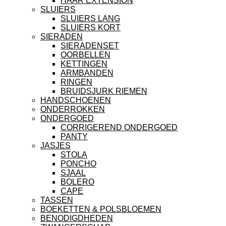
HAAR EXTENSION
SLUIERS
SLUIERS LANG
SLUIERS KORT
SIERADEN
SIERADENSET
OORBELLEN
KETTINGEN
ARMBANDEN
RINGEN
BRUIDSJURK RIEMEN
HANDSCHOENEN
ONDERROKKEN
ONDERGOED
CORRIGEREND ONDERGOED
PANTY
JASJES
STOLA
PONCHO
SJAAL
BOLERO
CAPE
TASSEN
BOEKETTEN & POLSBLOEMEN
BENODIGDHEDEN