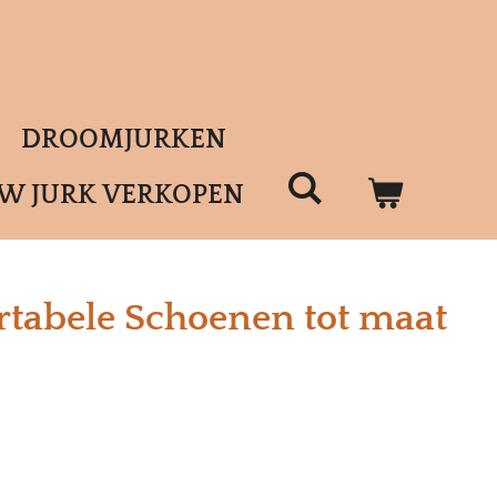
DROOMJURKEN
UW JURK VERKOPEN
tabele Schoenen tot maat