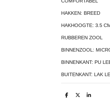
COMFORTABEL
HAKKEN: BREED
HAKHOOGTE: 3.5 C
RUBBEREN ZOOL
BINNENZOOL: MICRO
BINNENKANT: PU LE
BUITENKANT: LAK L
D
D
S
E
E
H
L
E
A