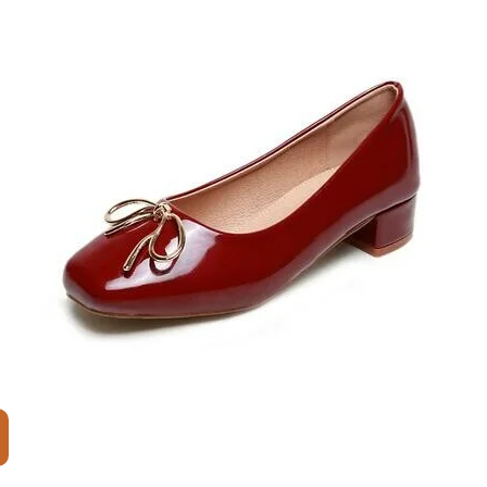
E
L
R
N
E