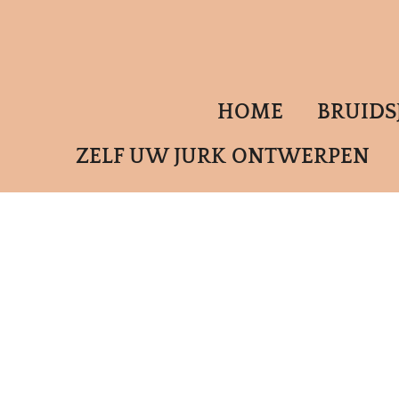
Ga
direct
naar
de
HOME
BRUID
hoofdinhoud
ZELF UW JURK ONTWERPEN