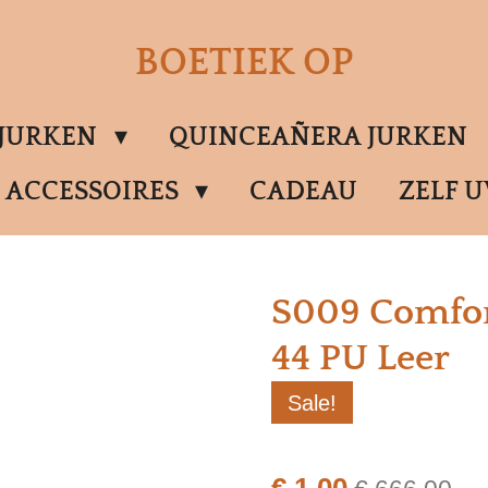
BOETIEK OP
SJURKEN
QUINCEAÑERA JURKEN
ACCESSOIRES
CADEAU
ZELF 
S009 Comfor
44 PU Leer
Sale!