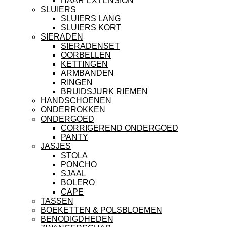
HAAR EXTENSION
SLUIERS
SLUIERS LANG
SLUIERS KORT
SIERADEN
SIERADENSET
OORBELLEN
KETTINGEN
ARMBANDEN
RINGEN
BRUIDSJURK RIEMEN
HANDSCHOENEN
ONDERROKKEN
ONDERGOED
CORRIGEREND ONDERGOED
PANTY
JASJES
STOLA
PONCHO
SJAAL
BOLERO
CAPE
TASSEN
BOEKETTEN & POLSBLOEMEN
BENODIGDHEDEN