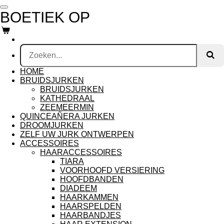
Ga
BOETIEK OP
direct
naar
de
hoofdinhoud
HOME
BRUIDSJURKEN
BRUIDSJURKEN
KATHEDRAAL
ZEEMEERMIN
QUINCEAÑERA JURKEN
DROOMJURKEN
ZELF UW JURK ONTWERPEN
ACCESSOIRES
HAARACCESSOIRES
TIARA
VOORHOOFD VERSIERING
HOOFDBANDEN
DIADEEM
HAARKAMMEN
HAARSPELDEN
HAARBANDJES