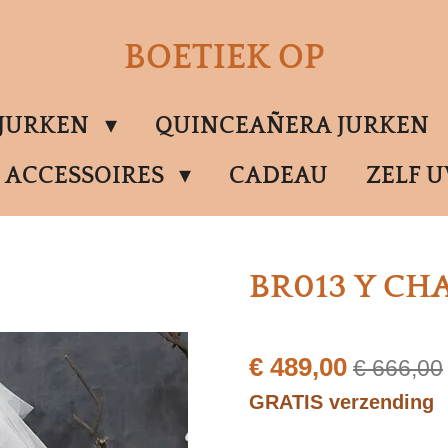
BOETIEK OP
SJURKEN
QUINCEAÑERA JURKEN
ACCESSOIRES
CADEAU
ZELF 
BR013 Y C
€ 489,00
€ 666,00
GRATIS verzending