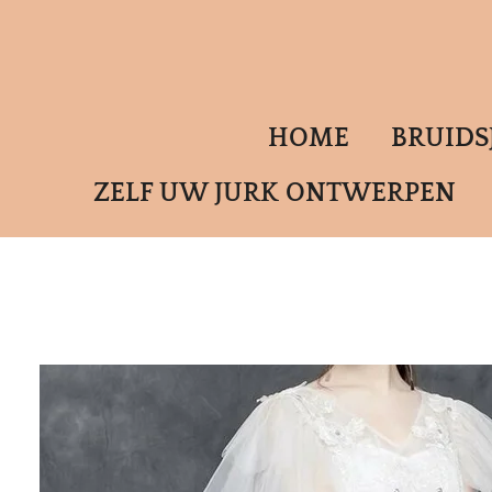
Ga
direct
naar
de
HOME
BRUID
hoofdinhoud
ZELF UW JURK ONTWERPEN