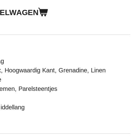
KELWAGEN
ag
x, Hoogwaardig Kant, Grenadine, Linen
e
oemen, Parelsteentjes
iddellang