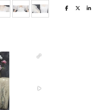
D
D
S
E
E
H
L
E
A
E
L
R
N
E