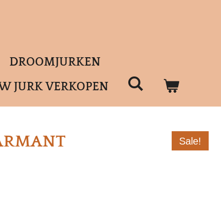
DROOMJURKEN
UW JURK VERKOPEN
HARMANT
Sale!