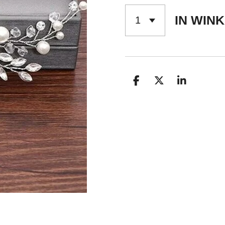
IN WIN
D
D
S
E
E
H
L
E
A
E
L
R
N
E