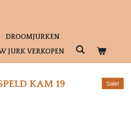
DROOMJURKEN
UW JURK VERKOPEN
SPELD KAM 19
Sale!