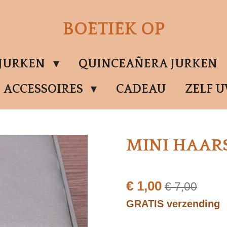
BOETIEK OP
SJURKEN
QUINCEAÑERA JURKEN
ACCESSOIRES
CADEAU
ZELF 
MINI HAAR
€ 1,00
€ 7,00
GRATIS verzending