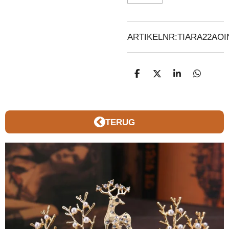
ARTIKELNR:TIARA22AOI
D
D
S
D
E
E
H
E
L
E
A
L
E
L
R
E
N
E
N
TERUG