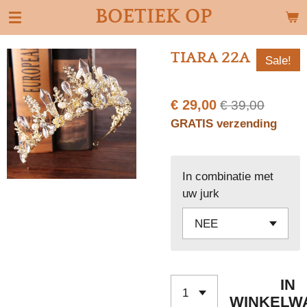
BOETIEK OP
Ga
direct
naar
TIARA 22A
Sale!
de
hoofdinhoud
€ 29,00
€ 39,00
GRATIS verzending
In combinatie met
uw jurk
IN
WINKELW