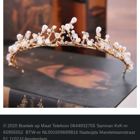
© 2020 Boetiek op Maat Telefoon 0644832755 Sanman KvK-nr
65955552 BTW-nr NL001609689B16 Nadezjda Mandelstamstraat
51 1102JJ Amsterdam